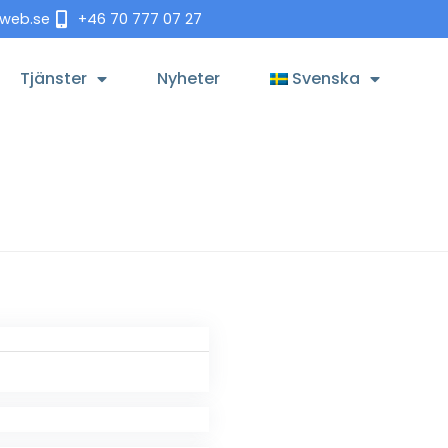
tweb.se
+46 70 777 07 27
Tjänster
Nyheter
Svenska