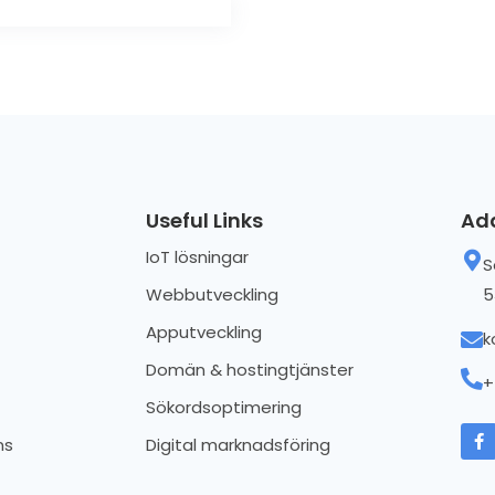
Useful Links
Ad
IoT lösningar
S
Webbutveckling
5
Apputveckling
k
Domän & hostingtjänster
+
Sökordsoptimering
ns
Digital marknadsföring