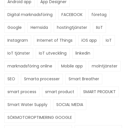
Android app
App Designer
Digital marknadsföring
FACEBOOK
företag
Google
Hemsida
hostingtjänster
IIoT
Instagram
Internet of Things
iOS app
IoT
IoT tjänster
IoT utveckling
linkedin
marknadsföring online
Mobile app
molntjänster
SEO
Smarta processer
Smart Breather
smart process
smart product
SMART PRODUKT
Smart Water Supply
SOCIAL MEDIA
SÖKMOTOROPTIMERING GOOGLE