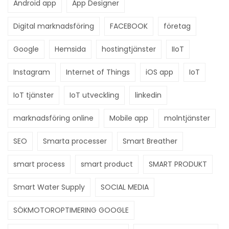
Android app
App Designer
Digital marknadsföring
FACEBOOK
företag
Google
Hemsida
hostingtjänster
IIoT
Instagram
Internet of Things
iOS app
IoT
IoT tjänster
IoT utveckling
linkedin
marknadsföring online
Mobile app
molntjänster
SEO
Smarta processer
Smart Breather
smart process
smart product
SMART PRODUKT
Smart Water Supply
SOCIAL MEDIA
SÖKMOTOROPTIMERING GOOGLE