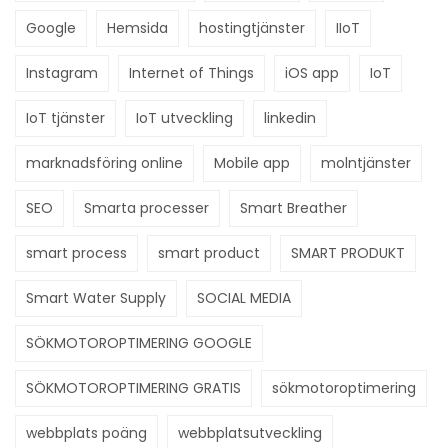
Google
Hemsida
hostingtjänster
IIoT
Instagram
Internet of Things
iOS app
IoT
IoT tjänster
IoT utveckling
linkedin
marknadsföring online
Mobile app
molntjänster
SEO
Smarta processer
Smart Breather
smart process
smart product
SMART PRODUKT
Smart Water Supply
SOCIAL MEDIA
SÖKMOTOROPTIMERING GOOGLE
SÖKMOTOROPTIMERING GRATIS
sökmotoroptimering
webbplats poäng
webbplatsutveckling