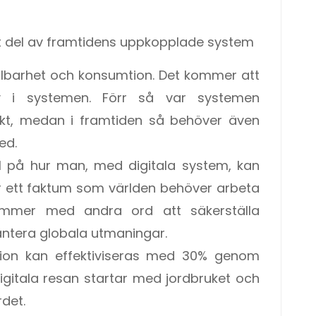
igt del av framtidens uppkopplade system
llbarhet och konsumtion. Det kommer att
iv i systemen. Förr så var systemen
kt, medan i framtiden så behöver även
ed.
el på hur man, med digitala system, kan
r ett faktum som världen behöver arbeta
kommer med andra ord att säkerställa
hantera globala utmaningar.
ktion kan effektiviseras med 30% genom
digitala resan startar med jordbruket och
det.