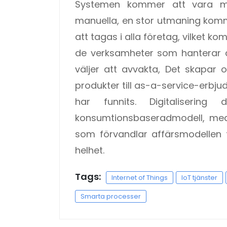
Systemen kommer att vara me
manuella, en stor utmaning komm
att tagas i alla företag, vilket k
de verksamheter som hanterar 
väljer att avvakta, Det skapar 
produkter till as-a-service-erbj
har funnits. Digitaliseri
konsumtionsbaseradmodell, med
som förvandlar affärsmodellen
helhet.
Tags:
Internet of Things
IoT tjänster
Smarta processer