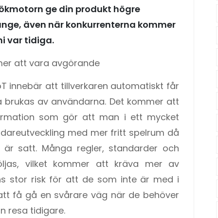
ökmotorn ge din produkt högre
länge, även när konkurrenterna kommer
i var tidiga.
mer att vara avgörande
IoT innebär att tillverkaren automatiskt får
a brukas av användarna. Det kommer att
rmation som gör att man i ett mycket
idareutveckling med mer fritt spelrum då
är satt. Många regler, standarder och
följas, vilket kommer att kräva mer av
ns stor risk för att de som inte är med i
att få gå en svårare väg när de behöver
n resa tidigare.