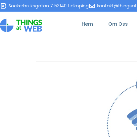
Sockerbruksgatan 7 53140 Lidköping
kontakt@thingsa
Hem
Om Oss