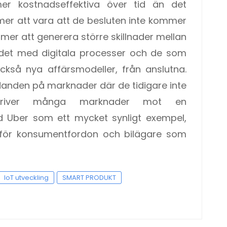
r kostnadseffektiva över tid än det
er att vara att de besluten inte kommer
ommer att generera större skillnader mellan
det med digitala processer och de som
också nya affärsmodeller, från anslutna.
udanden på marknader där de tidigare inte
ng driver många marknader mot en
 Uber som ett mycket synligt exempel,
 för konsumentfordon och bilägare som
IoT utveckling
SMART PRODUKT