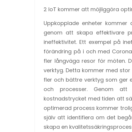
2 IoT kommer att möjliggöra opt
Uppkopplade enheter kommer at
genom att skapa effektivare pr
ineffektivitet. Ett exempel på in
förändring på i och med Coronas 
fler långväga resor för möten. D
verktyg. Detta kommer med stor
fler och bättre verktyg som ger e
och processer. Genom att a
kostnadstrycket med tiden att sä
optimerad process kommer trolig
själv att identifiera om det be
skapa en kvalitetssäkringsproces