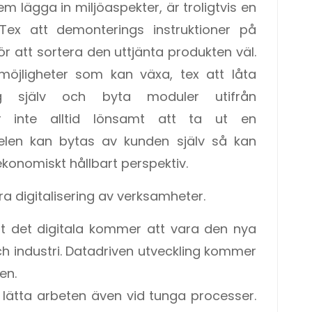
m lägga in miljöaspekter, är troligtvis en
ex att demonterings instruktioner på
för att sortera den uttjänta produkten väl.
r möjligheter som kan växa, tex att låta
g själv och byta moduler utifrån
 är inte alltid lönsamt att ta ut en
len kan bytas av kunden själv så kan
ekonomiskt hållbart perspektiv.
a digitalisering av verksamheter.
att det digitala kommer att vara den nya
ch industri. Datadriven utveckling kommer
en.
 lätta arbeten även vid tunga processer.