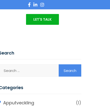
LET'S TALK
Search
Categories
Apputveckling
(1)