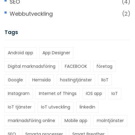
SEO
(4)
Webbutveckling
(2)
Tags
Android app
App Designer
Digital marknadsföring
FACEBOOK
företag
Google
Hemsida
hostingtjänster
IIoT
Instagram
Internet of Things
iOS app
IoT
IoT tjänster
IoT utveckling
linkedin
marknadsföring online
Mobile app
molntjänster
SEO
Smarta processer
Smart Breather